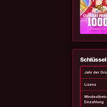
Schlüsseld
Jahr der Gr
Lizenz
Mindestbetr
Einzahlung