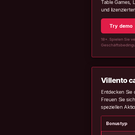
Table Games, Li
und lizenziert
Try demo
18+. Spielen Sie 
Geschäftsbeding
Villento 
Entdecken Sie d
Freuen Sie sic
speziellen Akti
Bonustyp