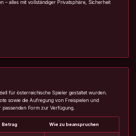
 alles mit vollständiger Privatsphäre, Sicherheit
ell für österreichische Spieler gestaltet wurden.
ote sowie die Aufregung von Freispielen und
ler passenden Form zur Verfügung.
Betrag
Wie zu beanspruchen