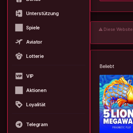
Unterstützung
Spiele
⚠ Diese Website 
Aviator
Lotterie
Beliebt
VIP
Aktionen
Loyalität
Telegram