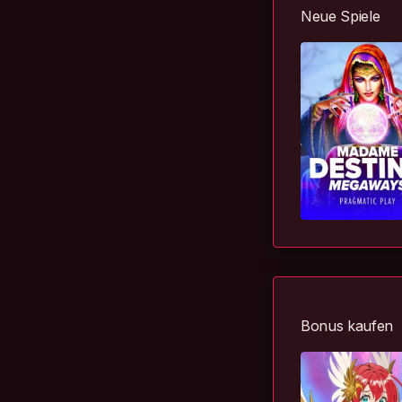
Neue Spiele
Bonus kaufen