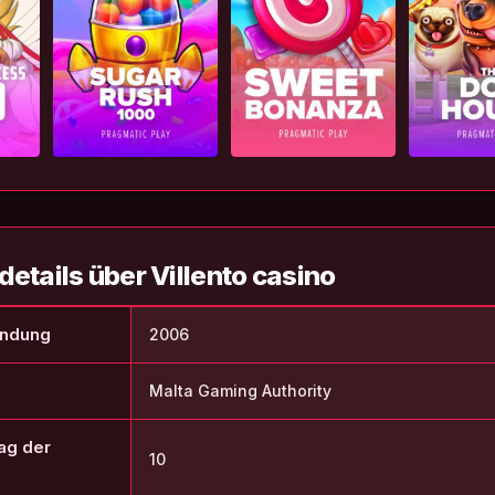
etails über Villento casino
ündung
2006
Malta Gaming Authority
ag der
10